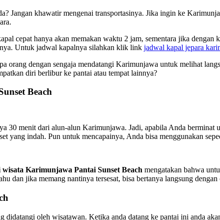
a? Jangan khawatir mengenai transportasinya. Jika ingin ke Karimun
ara.
kapal cepat hanya akan memakan waktu 2 jam, sementara jika dengan ka
innya. Untuk jadwal kapalnya silahkan klik link
jadwal kapal jepara kar
apa orang dengan sengaja mendatangi Karimunjawa untuk melihat lan
tkan diri berlibur ke pantai atau tempat lainnya?
Sunset Beach
ya 30 menit dari alun-alun Karimunjawa. Jadi, apabila Anda berminat u
unset yang indah. Pun untuk mencapainya, Anda bisa menggunakan sepe
si wisata Karimunjawa Pantai Sunset Beach
mengatakan bahwa untuk
 dan jika memang nantinya tersesat, bisa bertanya langsung dengan or
ch
ang didatangi oleh wisatawan. Ketika anda datang ke pantai ini anda a