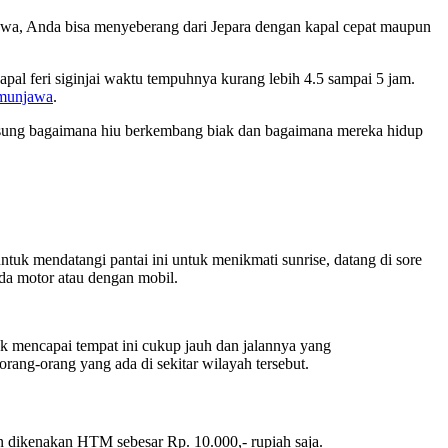
jawa, Anda bisa menyeberang dari Jepara dengan kapal cepat maupun
pal feri siginjai waktu tempuhnya kurang lebih 4.5 sampai 5 jam.
imunjawa
.
gsung bagaimana hiu berkembang biak dan bagaimana mereka hidup
ntuk mendatangi pantai ini untuk menikmati sunrise, datang di sore
da motor atau dengan mobil.
 mencapai tempat ini cukup jauh dan jalannya yang
ang-orang yang ada di sekitar wilayah tersebut.
kan dikenakan HTM sebesar Rp. 10.000,- rupiah saja.